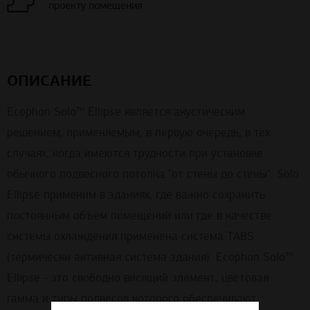
проекту помещения
ОПИСАНИЕ
Ecophon Solo™ Ellipse является акустическим
решением, применяемым, в первую очередь, в тех
случаях, когда имеются трудности при установке
обычного подвесного потолка "от стены до стены". Solo
Ellipse применим в зданиях, где важно сохранить
постоянным объем помещений или где в качестве
системы охлаждения применена система TABS
(термически активная система здания). Ecophon Solo™
Ellipse - это свободно висящий элемент, цветовая
гамма и типы подвесов которого обеспечивают