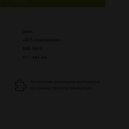
а по запросу
Цинк
«АСП-Технолоджи»
THБ 389S
417-483 мм
Бесплатная раскладка материалов
по вашему проекту помещения