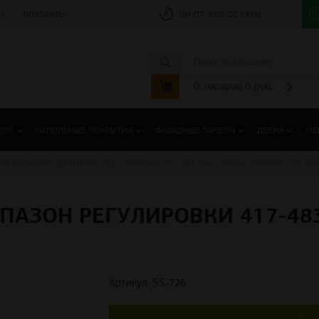
и
Контакты
ПН-ПТ:
9:00 ДО 18:00
0
товаров
0
руб.
ПОЛ
НАПОЛЬНЫЕ ПОКРЫТИЯ
ФАСАДНЫЕ ПАНЕЛИ
ДВЕРИ
МЕ
КА РОК450БS (ДИАПАЗОН РЕГУЛИРОВКИ 417-483 ММ) СТОЙКА НИЖНЯЯ THБ 389
АПАЗОН РЕГУЛИРОВКИ 417-48
Артикул: SS-726