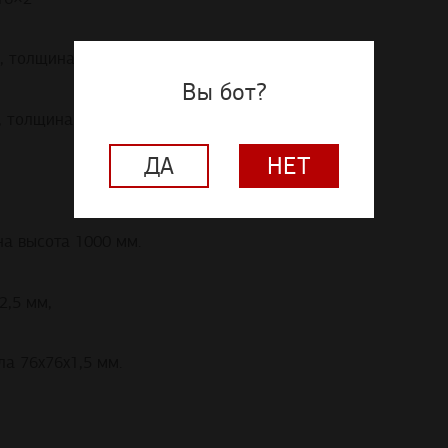
, толщина S=2,5 мм
Вы бот?
, толщина S=1,5 мм
ДА
НЕТ
на высота 1000 мм.
2,5 мм,
а 76х76х1,5 мм.