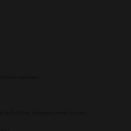
ирующая накладка.
метр D=20 мм, толщина стенки S=2 мм
16×2