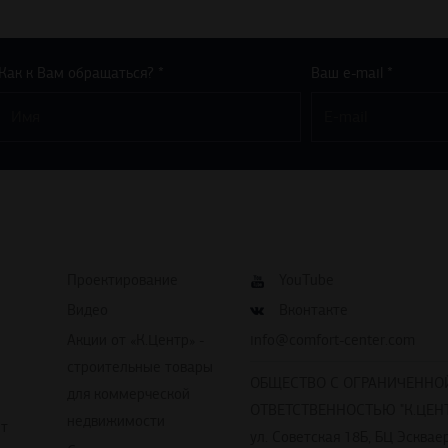
Как к Вам обращаться? *
Ваш e-mail *
Проектирование
YouTube
Видео
Вконтакте
Акции от «К.Центр» -
info@comfort-center.com
строительные товары
ОБЩЕСТВО С ОГРАНИЧЕННО
для коммерческой
ОТВЕТСТВЕННОСТЬЮ "К.ЦЕНТ
недвижимости
йт
ул. Советская 18Б, БЦ Эскваер