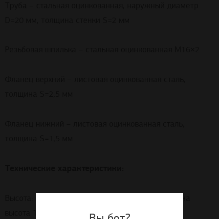
Труба – стальная оцинкованная, наружный диаметр
D=20 мм, толщина стенки S=2 мм
Резьбовая шпилька – стальная оцинкованная М16×2
Фланец верхний – листовая оцинкованная сталь,
толщина S=2,5 мм
Фланец нижний – листовая оцинкованная сталь,
толщина S=1,5 мм
Технические характеристики:
Высота: минимальная высота 90 мм, максимальна
высота 1000 мм.
Вы бот?