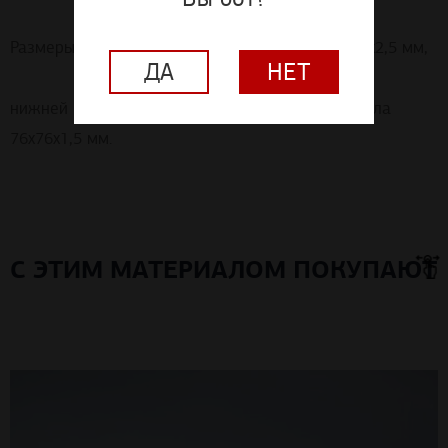
Размеры: верхней горизонтальной опоры 80х80х2,5 мм,
ДА
НЕТ
нижней горизонтальной опоры стойки фальшпола
76х76х1,5 мм.
С ЭТИМ МАТЕРИАЛОМ ПОКУПАЮТ