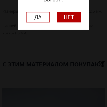
Размеры: верхней горизонтальной опоры 80х80х2,5 мм,
ДА
НЕТ
нижней горизонтальной опоры стойки фальшпола
76х76х1,5 мм.
С ЭТИМ МАТЕРИАЛОМ ПОКУПАЮТ