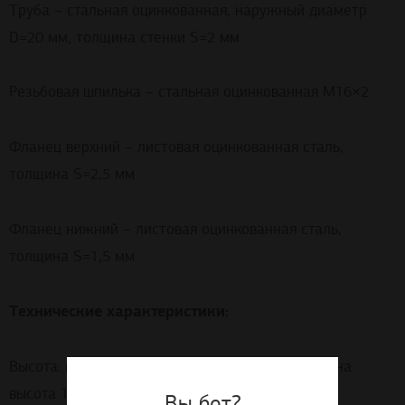
Труба – стальная оцинкованная, наружный диаметр
D=20 мм, толщина стенки S=2 мм
Резьбовая шпилька – стальная оцинкованная М16×2
Фланец верхний – листовая оцинкованная сталь,
толщина S=2,5 мм
Фланец нижний – листовая оцинкованная сталь,
толщина S=1,5 мм
Технические характеристики:
Высота: минимальная высота 90 мм, максимальна
высота 1000 мм.
Вы бот?