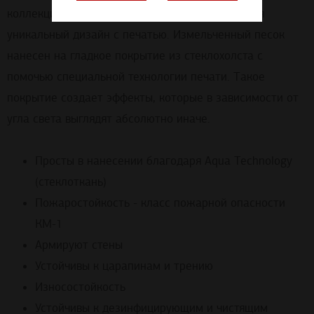
коллекция SYSTEXX Pure также включает в себя
уникальный дизайн с печатью. Измельченный песок
нанесен на гладкое покрытие из стеклохолста с
помочью специальной технологии печати. Такое
покрытие создает эффекты, которые в зависимости от
угла света выглядят абсолютно иначе.
Просты в нанесении благодаря Aqua Technology
(стеклоткань)
Пожаростойкость - класс пожарной опасности
КМ-1
Армируют стены
Устойчивы к царапинам и трению
Износостойкость
Устойчивы к дезинфицирующим и чистящим