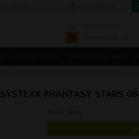
и
Контакты
ПН-ПТ:
9:00 ДО 18:00
0
товаров
0
руб.
ПОЛ
НАПОЛЬНЫЕ ПОКРЫТИЯ
ФАСАДНЫЕ ПАНЕЛИ
ДВЕРИ
МЕ
ASY
СТЕКЛООБОИ VITRULAN SYSTEXX PHANTASY STARS 084 [ЗВЕЗДЫ]
SYSTEXX PHANTASY STARS 08
Артикул: 104425
Цен