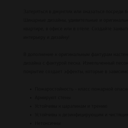
Затеряться в джунглях или оказаться посреди 
Шикарные дизайны, удивительные и оригинальн
квартире, в офисе или в отеле. Создайте захв
интерьеру и дизайну!
В дополнение к оригинальным фактурам настен
дизайна с фактурой песка. Измельченный песок
покрытие создает эффекты, которые в зависимо
Пожаростойкость - класс пожарной опасн
Армируют стены
Устойчивы к царапинам и трению
Устойчивы к дезинфицирующим и чистящим
Нетоксичны