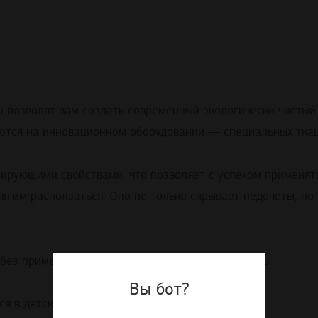
) позволят вам создать современный экологически чистый 
аются на инновационном оборудовании — специальных ткац
рующими свойствами, что позволяет с успехом применять
я им расползаться. Оно не только скрывает недочеты, но
 без применения клея оклеить любую поверхность.
Вы бот?
ся в детской комнате.