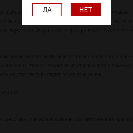
ДА
НЕТ
бескрайней пустыни: SYSTEXX Phantasy словно приглашает
ые фактуры превращают комнаты или отдельные части пом
атывающую атмосферу в любом пространстве! Перенесите 
ных покрытий теперь Вы можете также найти среди нашей
 нанесен на гладкое покрытие из стеклохолста с помочью 
сти от угла света выглядят абсолютно иначе.
ости КМ-1
 средствам (при использовании соответствующей краски)