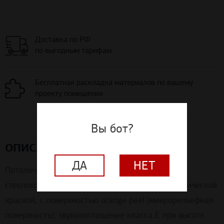
Доставка по РФ
по выгодным тарифам
Бесплатная раскладка материалов по вашему
проекту помещения
Вы бот?
ОПИСАНИЕ
ДА
НЕТ
Потолочные панели из каменной ваты со
стеклохолстом, окрашенным специальной акустической
краской, с поверхностью orange peel (микрорельефная
поверхность), звукопоглощение класса Е при высоте