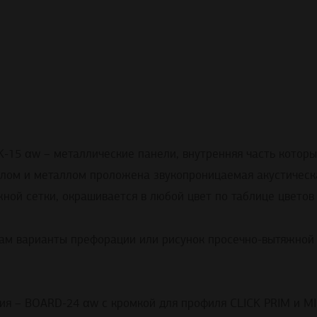
15 αw – металлические панели, внутренняя часть котор
ом и металлом проложена звукопроницаемая акустическа
ой сетки, окрашивается в любой цвет по таблице цветов
ам варианты префорации или рисунок просечно-вытяжной 
ния – BOARD-24 αw с кромкой для профиля CLICK PRIM и 