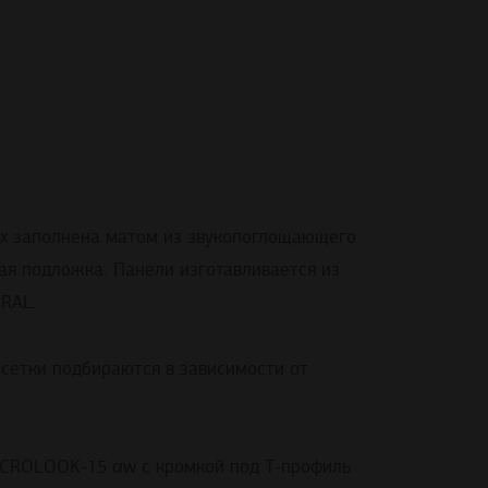
ых заполнена матом из звукопоглощающего
я подложка. Панели изготавливается из
 RAL.
сетки подбираются в зависимости от
MICROLOOK-15 αw с кромкой под T-профиль