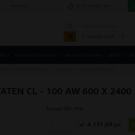
и
Контакты
ПН-ПТ:
9:00 ДО 18:00
0
товаров
0
руб.
ПОЛ
НАПОЛЬНЫЕ ПОКРЫТИЯ
ФАСАДНЫЕ ПАНЕЛИ
ДВЕРИ
МЕ
НЕЛЬ СТЕНОВАЯ PERFATEN CL - 100 AW 600 Х 2400 Х 30 ПЕРФОРАЦИЯ
TEN CL - 100 AW 600 Х 240
Артикул: BR11PFM
4 131,69
м²
Д
руб.