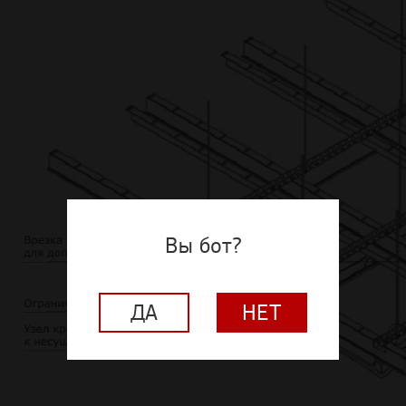
Вы бот?
ДА
НЕТ