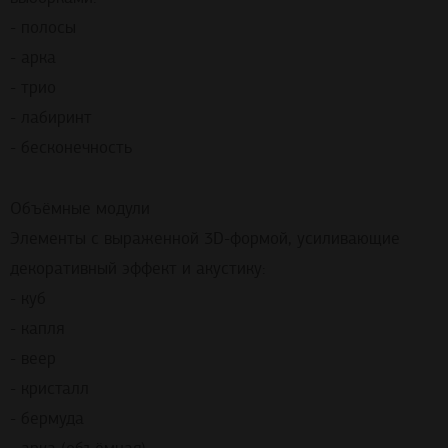
- полосы
- арка
- трио
- лабиринт
- бесконечность
Объёмные модули
Элементы с выраженной 3D-формой, усиливающие
декоративный эффект и акустику:
- куб
- капля
- веер
- кристалл
- бермуда