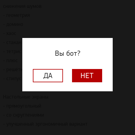
снижения шумов:
- геометрия
- домино
- хаос
- стакан
- тетрис
Вы бот?
- плюс
- решётка
ДА
НЕТ
- стилус
Настольные экраны:
- прямоугольный
- со скруглениями
- улучшенный эргономичный вариант