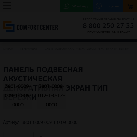
Whatsapp
Telegram
БЕСПЛАТНЫЙ ЗВОНОК ПО РОССИИ
8 800 250 27 35
INFO@COMFORT-CENTER.COM
ГЛАВНАЯ
ПЕРЕГОРОДКИ
ПАНЕЛЬ ПОДВЕСНАЯ АКУСТИЧЕСКАЯ ДЕКОРАТИВНАЯ ЭКРАН ТИП БЕРЁЗКИ
ПАНЕЛЬ ПОДВЕСНАЯ
АКУСТИЧЕСКАЯ
ДЕКОРАТИВНАЯ ЭКРАН ТИП
3801-0009-
3801-0009-
БЕРЁЗКИ
009-1-0-09-
012-1-0-12-
0000
0000
Артикул: 3801-0009-009-1-0-09-0000