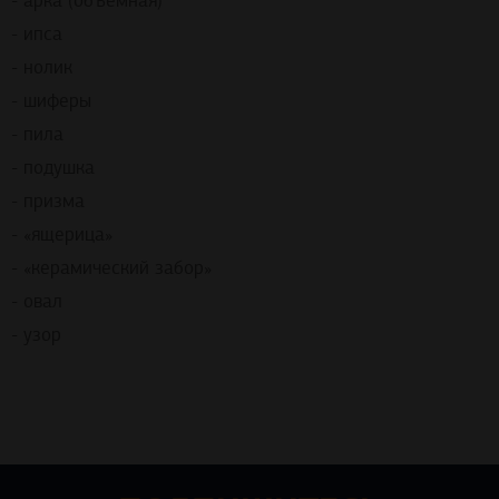
- арка (объёмная)
- ипса
- нолик
- шиферы
- пила
- подушка
- призма
- «ящерица»
- «керамический забор»
- овал
- узор