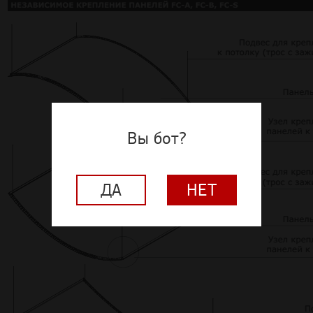
Вы бот?
ДА
НЕТ