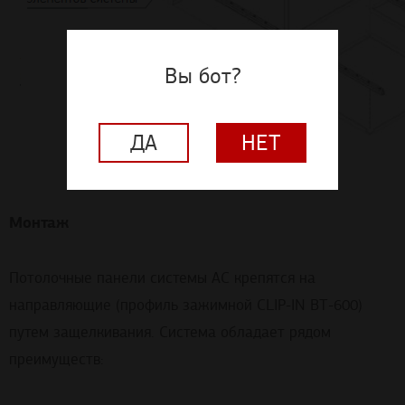
Вы бот?
ДА
НЕТ
Монтаж
Потолочные панели системы АС крепятся на
направляющие (профиль зажимной CLIP-IN ВТ-600)
путем защелкивания. Система обладает рядом
преимуществ: