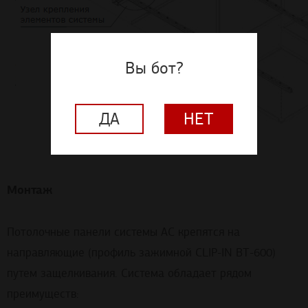
Вы бот?
ДА
НЕТ
Монтаж
Потолочные панели системы АС крепятся на
направляющие (профиль зажимной CLIP-IN ВТ-600)
путем защелкивания. Система обладает рядом
преимуществ: