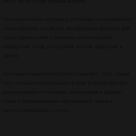
легко чистятся при помощи вакуума.
Эти панели очень прочные и
устойчивы
к
механическим
повреждениям
,
что
делает
их идеальным выбором для
общественных
мест
с
большим потоком людей:
концертных
залов
,
ресторанов
, отелей,
аудиторий
и
других.
Категория
пожаробезопасности
Soundec - КМ1. Кроме
того, их можно использовать
в
виде
баффлов
или для
декорирования
потолочных
светильников
в
едином
стиле
с
использованием
светодиодной
ленты
и
светорассеивающего
стекла
.