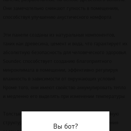
Они замечательно снижают гулкость в помещениях,
способствуя улучшению акустического комфорта.
Эти
панели
созданы
из
натуральных
компонентов
,
таких как
древесина
,
цемент
и
вода
, что гарантирует их
абсолютную безопасность
для
человеческого
здоровья
.
Soundec
способствует
созданию
благоприятного
микроклимата
в
помещении
,
эффективно
регулируя
влажность
в
зависимости
от
окружающих условий.
Кроме того, они имеют свойство аккумулировать тепло
и медленно его выделять при изменении
температуры
.
Толстые
волокна
толщиной
1
мм
образуют
прочную
структуру
,
которая
идеально
подходит
для
решения
Вы бот?