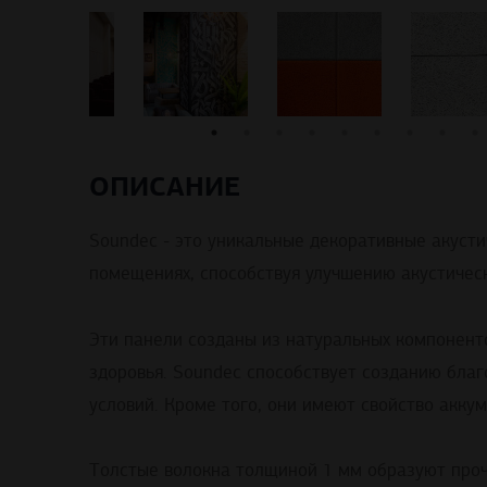
ОПИСАНИЕ
Soundec - это уникальные декоративные акусти
помещениях, способствуя улучшению акустичес
Эти
панели
созданы
из
натуральных
компонент
здоровья
.
Soundec
способствует
созданию
благ
условий. Кроме того, они имеют свойство акку
Толстые
волокна
толщиной
1
мм
образуют
про