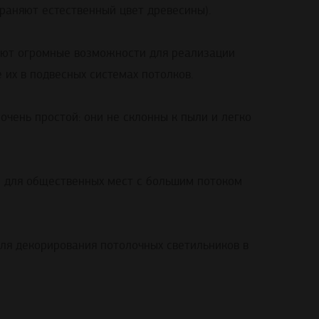
раняют естественный
цвет
древесины
).
яют огромные
возможности
для
реализации
е их
в
подвесных
системах
потолков
.
очень
простой
:
они
не
склонны к пыли и легко
м для
общественных
мест
с
большим потоком
для
декорирования
потолочных
светильников
в