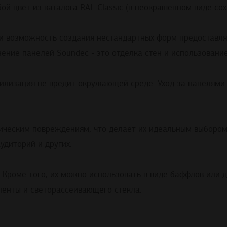
бой
цвет
из
каталога
RAL
Classic
(
в
неокрашенном
виде
сох
 и возможность создания
нестандартных
форм
предоставл
нение
панелей
Soundec
- это
отделка
стен
и
использовани
тилизация
не
вредит
окружающей
среде
.
Уход
за
панелями
ическим
повреждениям
,
что
делает
их идеальным выборо
аудиторий
и
других.
 Кроме того, их можно использовать
в
виде
баффлов
или 
ленты
и
светорассеивающего
стекла
.