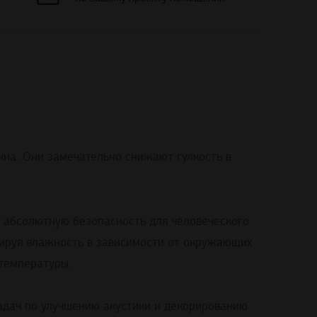
кна. Они замечательно снижают гулкость в
их абсолютную безопасность
для
человеческого
ируя влажность
в
зависимости
от
окружающих
температуры
.
адач
по
улучшению
акустики
и
декорированию