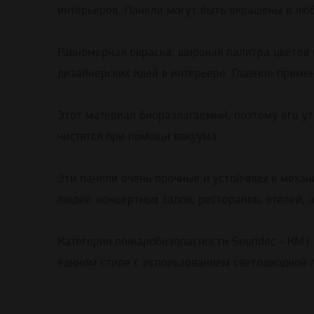
интерьеров. Панели могут быть окрашены
в
лю
Равномерная
окраска, широкая палитра цветов
дизайнерских
идей
в
интерьере
. Главное
приме
Этот
материал
биоразлагаемый
,
поэтому
его
у
чистятся при помощи вакуума.
Эти панели очень прочные и
устойчивы
к
механ
людей:
концертных
залов
,
ресторанов
, отелей,
Категория
пожаробезопасности
Soundec - КМ1.
едином
стиле
с
использованием
светодиодной