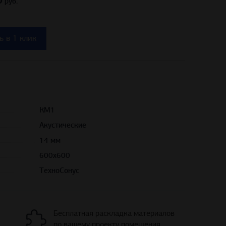
обавить в корзину
Купить в 1 клик
КМ1
Акустические
14 мм
600х600
ТехноСонус
Бесплатная раскладка материалов
по вашему проекту помещения