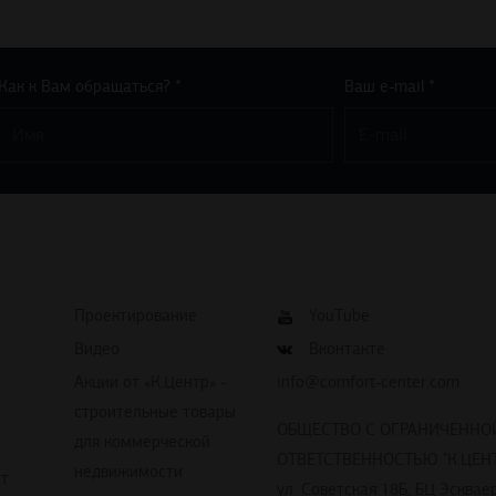
Как к Вам обращаться? *
Ваш e-mail *
Проектирование
YouTube
Видео
Вконтакте
Акции от «К.Центр» -
info@comfort-center.com
строительные товары
ОБЩЕСТВО С ОГРАНИЧЕННО
для коммерческой
ОТВЕТСТВЕННОСТЬЮ "К.ЦЕНТ
недвижимости
йт
ул. Советская 18Б, БЦ Эскваер