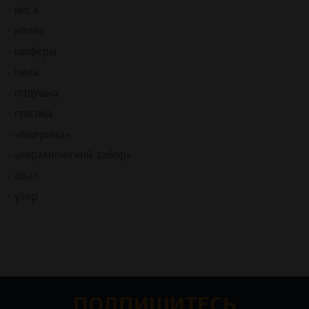
- ипса
- нолик
- шиферы
- пила
- подушка
- призма
- «ящерица»
- «керамический забор»
- овал
- узор
ПОДПИШИТЕСЬ