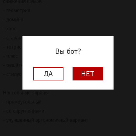
снижения шумов:
- геометрия
- домино
- хаос
- стакан
- тетрис
Вы бот?
- плюс
- решётка
ДА
НЕТ
- стилус
Настольные экраны:
- прямоугольный
- со скруглениями
- улучшенный эргономичный вариант