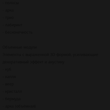
- полосы
- арка
- трио
- лабиринт
- бесконечность
Объёмные модули
Элементы с выраженной 3D-формой, усиливающие
декоративный эффект и акустику:
- куб
- капля
- веер
- кристалл
- бермуда
- арка (объёмная)