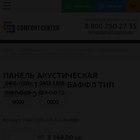
Whatsapp
Telegram
БЕСПЛАТНЫЙ ЗВОНОК ПО РОССИИ
8 800 250 27 35
INFO@COMFORT-CENTER.COM
ГЛАВНАЯ
ПОДВЕСНЫЕ ПОТОЛКИ
ПОДВЕСНЫЕ ROCKFON (РОКФОН)
АКУСТИЧЕСКИЕ ПАНЕЛИ
ПАНЕЛЬ АКУСТИЧЕСКАЯ ДЕКОРАТИВНАЯ БАФФЛ ТИП ДВОЙНОЙ
ПАНЕЛЬ АКУСТИЧЕСКАЯ
ДЕКОРАТИВНАЯ БАФФЛ ТИП
2402-1203-
2402-1203-
ДВОЙНОЙ
018-0-0-09-
024-0-0-12-
0000
0000
Артикул: 2402-1203-018-0-0-09-0000
3 168,00
шт
руб.