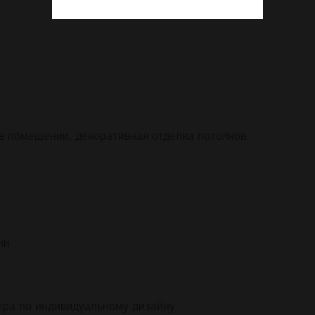
в помещении, декоративная отделка потолков.
ки
ера по индивидуальному дизайну