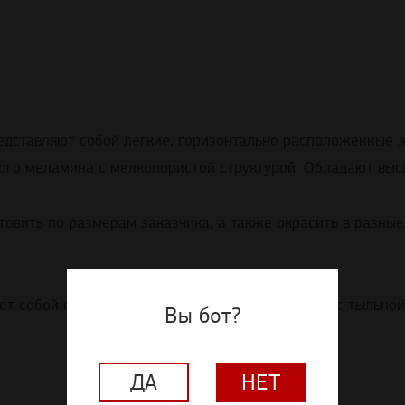
редставляют собой легкие, горизонтально расположенные 
ного меламина с мелкопористой структурой. Обладают вы
овить по размерам заказчика, а также окрасить в разные
ет собой стальной крюк-пружину, вкручиваемый с тыльной
Вы бот?
ДА
НЕТ