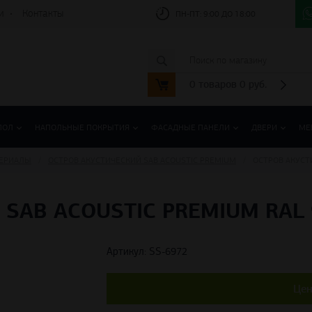
и
Контакты
ПН-ПТ:
9:00 ДО 18:00
0
товаров
0
руб.
ПОЛ
НАПОЛЬНЫЕ ПОКРЫТИЯ
ФАСАДНЫЕ ПАНЕЛИ
ДВЕРИ
МЕ
ТЕРИАЛЫ
ОСТРОВ АКУСТИЧЕСКИЙ SAB ACOUSTIC PREMIUM
ОСТРОВ АКУСТ
SAB ACOUSTIC PREMIUM RAL 
Артикул: SS-6972
Цен