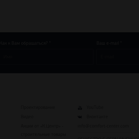
Как к Вам обращаться? *
Ваш e-mail *
Проектирование
YouTube
Видео
Вконтакте
Акции от «К.Центр» -
info@comfort-center.com
строительные товары