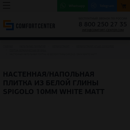
Whatsapp
Telegram
БЕСПЛАТНЫЙ ЗВОНОК ПО РОССИИ
8 800 250 27 35
INFO@COMFORT-CENTER.COM
ГЛАВНАЯ
НАПОЛЬНЫЕ ПОКРЫТИЯ
КЕРАМОГРАНИТ
КЕРАМОГРАНИТ ATLAS CONCORDE
ПЛИТКА КЕРАМИЧЕСКАЯ 3D WALL
НАСТЕННАЯ/НАПОЛЬНАЯ ПЛИТКА ИЗ БЕЛОЙ ГЛИНЫ SPIGOLO 10MM WHITE MATT
НАСТЕННАЯ/НАПОЛЬНАЯ
ПЛИТКА ИЗ БЕЛОЙ ГЛИНЫ
SPIGOLO 10MM WHITE MATT