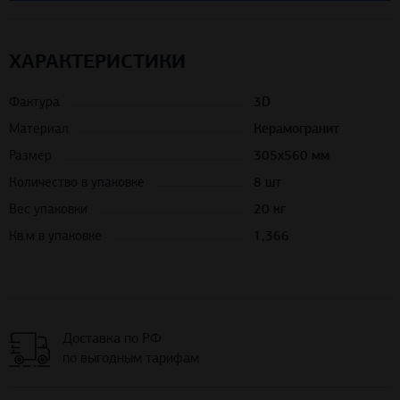
ХАРАКТЕРИСТИКИ
Фактура
3D
Материал
Керамогранит
Размер
305х560 мм
Количество в упаковке
8 шт
Вес упаковки
20 кг
Кв.м в упаковке
1,366
Доставка по РФ
по выгодным тарифам
Бесплатная раскладка материалов по вашему