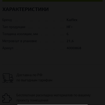
ХАРАКТЕРИСТИКИ
Бренд
Kaiflex
Тип продукции
HF+
Толщина изоляции, мм
6
Метров/шт в упаковке
21,6
Арикул
4000868
Доставка по РФ
по выгодным тарифам
Бесплатная раскладка материалов по вашему
проекту помещения