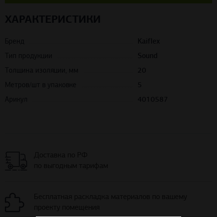
ХАРАКТЕРИСТИКИ
Бренд
Kaiflex
Тип продукции
Sound
Толщина изоляции, мм
20
Метров/шт в упаковке
5
Арикул
4010587
Доставка по РФ
по выгодным тарифам
Бесплатная раскладка материалов по вашему
проекту помещения