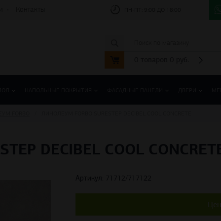
и
Контакты
ПН-ПТ:
9:00 ДО 18:00
0
товаров
0
руб.
ПОЛ
НАПОЛЬНЫЕ ПОКРЫТИЯ
ФАСАДНЫЕ ПАНЕЛИ
ДВЕРИ
МЕ
ЕУМ FORBO
ЛИНОЛЕУМ FORBO SURESTEP DECIBEL COOL CONCRETE
TEP DECIBEL COOL CONCRET
Артикул: 71712/717122
Цен