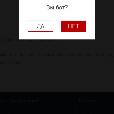
Вы бот?
ДА
НЕТ
е свойства в одном продукте!
ечающий требованияем к гигиеничности и безопасности, п
ма в 17 дБ.
Как к Вам обращаться? *
Ваш e-mail *