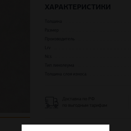
ХАРАКТЕРИСТИКИ
Толщина
Размер
Производитель
Lrv
Ncs
Тип линолеума
Толщина слоя износа
Доставка по РФ
по выгодным тарифам