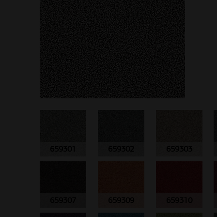
659301
659302
659303
659307
659309
659310