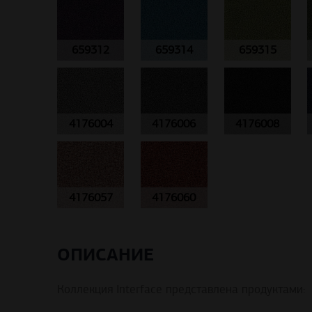
659312
659314
659315
4176004
4176006
4176008
4176057
4176060
ОПИСАНИЕ
Коллекция Interface представлена продуктами: