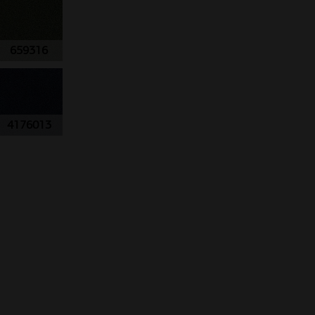
659316
4176013