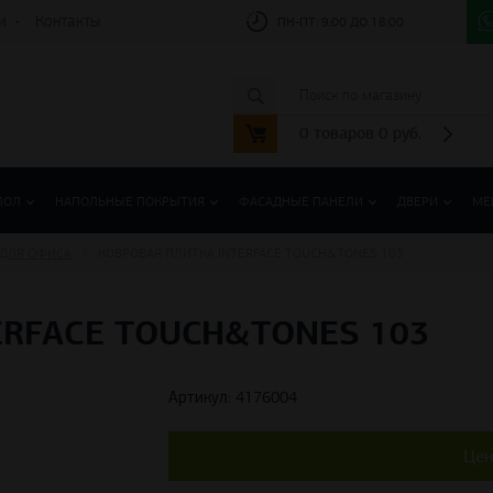
и
Контакты
ПН-ПТ:
9:00 ДО 18:00
0
товаров
0
руб.
ПОЛ
НАПОЛЬНЫЕ ПОКРЫТИЯ
ФАСАДНЫЕ ПАНЕЛИ
ДВЕРИ
МЕ
ДЛЯ ОФИСА
КОВРОВАЯ ПЛИТКА INTERFACE TOUCH&TONES 103
ERFACE TOUCH&TONES 103
Артикул: 4176004
Цен