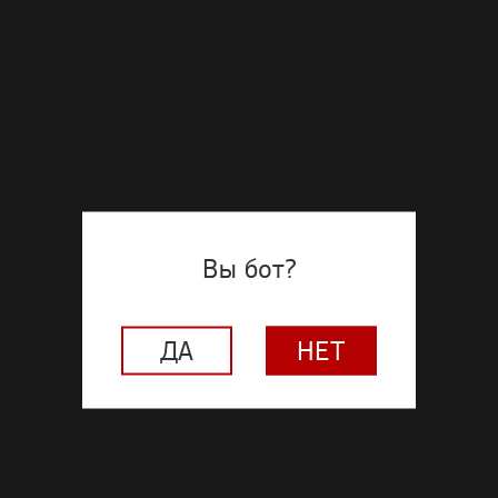
Вы бот?
ДА
НЕТ