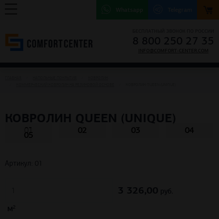
Whatsapp
Telegram
БЕСПЛАТНЫЙ ЗВОНОК ПО РОССИИ
8 800 250 27 35
INFO@COMFORT-CENTER.COM
ГЛАВНАЯ
НАПОЛЬНЫЕ ПОКРЫТИЯ
КОВРОЛИН
КОММЕРЧЕСКИЙ КОВРОЛИН НА РЕЗИНОВОЙ ОСНОВЕ
КОВРОЛИН QUEEN (UNIQUE)
КОВРОЛИН QUEEN (UNIQUE)
01
02
03
04
05
Артикул: 01
3 326,00
м²
руб.