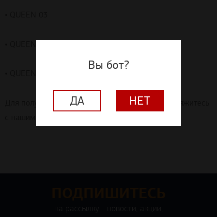
• QUEEN 0
3
• QUEEN 0
4
• QUEEN 0
5
Вы бот?
Для получения дополнительной информации свяжитесь
ДА
НЕТ
с нашими менеджерами.
ПОДПИШИТЕСЬ
на рассылку - новости, акции,
специальные предложения