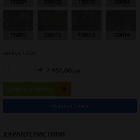
139001
139002
139003
139004
139011
139012
139013
139014
Артикул: 139001
7 951,00
м²
руб.
Добавить в корзину
Купить в 1 клик
ХАРАКТЕРИСТИКИ