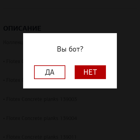
ОПИСАНИЕ
Коллекция Flotex представлена продуктами:
Вы бот?
• Flotex Concrete planks 139001
ДА
НЕТ
• Flotex Concrete planks 139002
• Flotex Concrete planks 139003
• Flotex Concrete planks 139004
• Flotex Concrete planks 139011