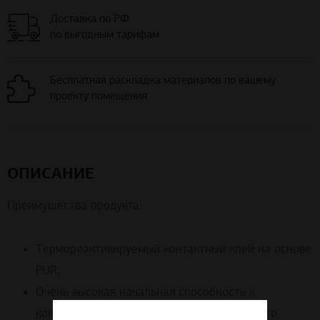
Доставка по РФ
по выгодным тарифам
Бесплатная раскладка материалов по вашему
проекту помещения
ОПИСАНИЕ
Преимущества продукта:
Термореактивируемый контактный клей на основе
PUR,
Очень высокая начальная способность к
контактному склеиванию для термостойкого