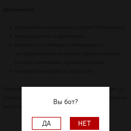
Достоинства:
достижение максимального уровня теплозащиты;
универсальность в применении;
возможность свободно комбинировать с
экструдированным пенополистиролом и иными
распространенными стройматериалами;
пожарная безопасность класса К0.
Покупайте ISOVER Руф Н Оптимал 1000х600х50 мм (уп.
6 плиты 0,18 м3) в нашем интернет-магазине: поможем
Вы бот?
выбрать, рассчитать и доставить!
ДА
НЕТ