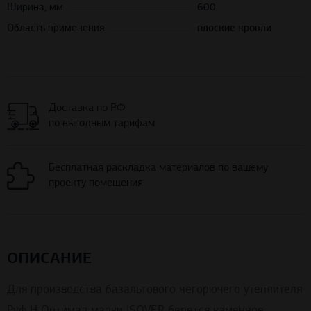
Ширина, мм
600
Область применения
плоские кровли
Доставка по РФ
по выгодным тарифам
Бесплатная раскладка материалов по вашему
проекту помещения
ОПИСАНИЕ
Для производства базальтового негорючего утеплителя
Руф Н Оптимал марки ISOVER берется каменное