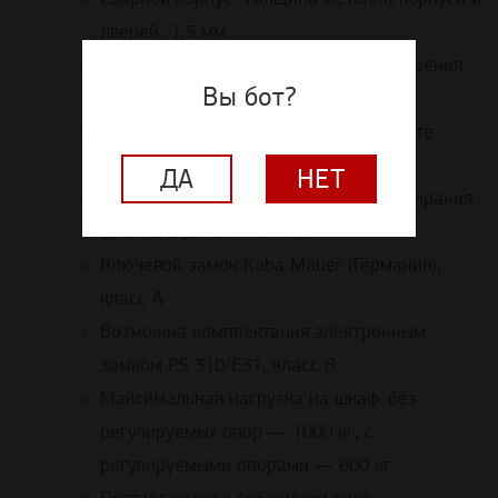
дверей -1,5 мм
Цоколь имеет отверстия для перемещения
Вы бот?
"вилами"
Установлен на регулируемые по высоте
подпятники
ДА
НЕТ
3-х сторонняя ригельная система запирания
(диаметр ригеля- 15 мм)
Ключевой замок Kaba Mauer (Германия),
класс A
Возможна комплектация электронным
замком PS 310/E31, класс В
Максимальная нагрузка на шкаф: без
регулируемых опор — 1000 кг, с
регулируемыми опорами — 600 кг