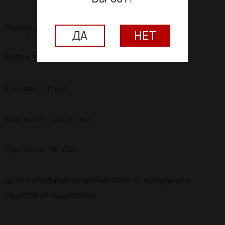
Размеры:
ДА
НЕТ
3050 х 1300 мм, 3050 х 1600 мм
Толщина: 10 мм
Плотность: 1450 кг/м3
Прочность: 98 кПа
Дополнительный защитный слой от истирания и
защитой от выцветания.