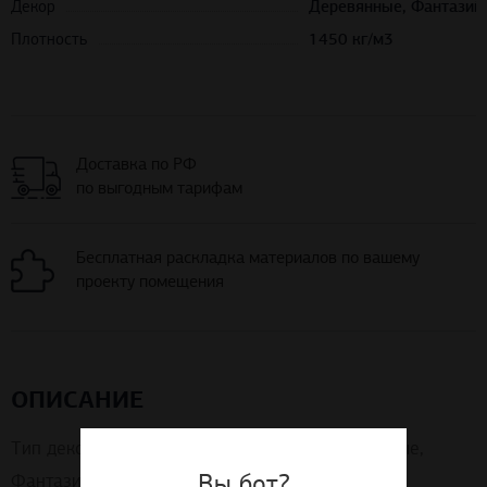
Декор
Деревянные, Фантазий
Плотность
1450 кг/м3
Доставка по РФ
по выгодным тарифам
Бесплатная раскладка материалов по вашему
проекту помещения
ОПИСАНИЕ
Тип декора: Однотонные, Каменные, Деревянные,
Вы бот?
Фантазийные