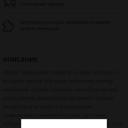
по выгодным тарифам
Бесплатная раскладка материалов по вашему
проекту помещения
ОПИСАНИЕ
Эффект "обожженного кирпича" успешно воплощен в
фасадных панелях благодаря творческому подходу
дизайнеров, которые тщательно воссоздали каждую
деталь облика облицовочного материала. Основой
дизайна модели является использование
традиционного кирпичного оттенка, где словно
остались следы от прямого воздействия пламени. Этот