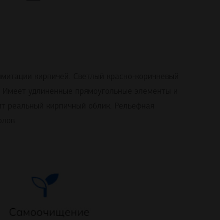
митации кирпичей. Светлый красно-коричневый
т. Имеет удлиненные прямоугольные элементы и
ит реальный кирпичный облик. Рельефная
олов.