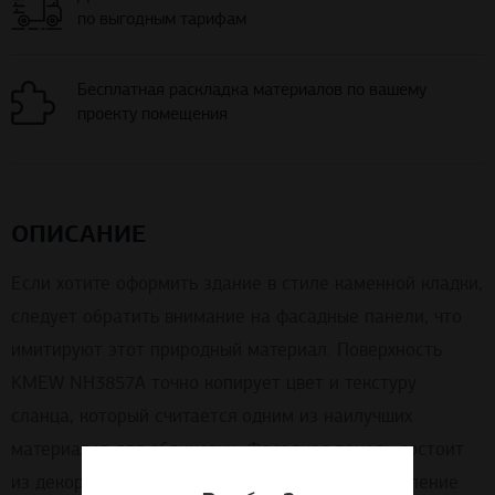
по выгодным тарифам
Бесплатная раскладка материалов по вашему
проекту помещения
ОПИСАНИЕ
Если хотите оформить здание в стиле каменной кладки,
следует обратить внимание на фасадные панели, что
имитируют этот природный материал. Поверхность
KMEW NH3857A точно копирует цвет и текстуру
сланца, который считается одним из наилучших
материалов для облицовки. Фасадная панель состоит
из декоративных элементов, создающих впечатление