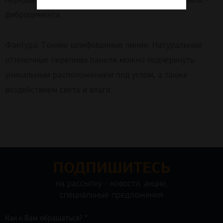
фиброцемента.
Фактура: Тонкие шлифованные линии. Натуральные
оттеночные переливы панели можно подчеркнуть
уникальным расположением под углом, а также
воздействием света и влаги.
ПОДПИШИТЕСЬ
на рассылку - новости, акции,
специальные предложения
Как к Вам обращаться? *