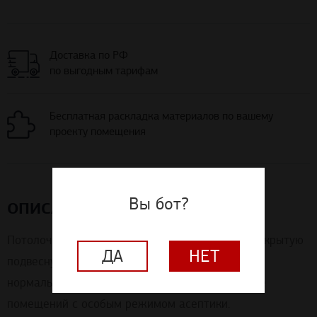
Доставка по РФ
по выгодным тарифам
Бесплатная раскладка материалов по вашему
проекту помещения
Вы бот?
ОПИСАНИЕ
Потолочная система Экофон Клиник А имеет открытую
ДА
НЕТ
подвесную систему и предназначена для сухих,
нормальных и влажных помещений, в том числе
помещений с особым режимом асептики.