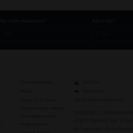
Как к Вам обращаться? *
Ваш e-mail *
Проектирование
YouTube
Видео
Вконтакте
Акции от «К.Центр» -
info@comfort-center.com
строительные товары
ОБЩЕСТВО С ОГРАНИЧЕННО
для коммерческой
ОТВЕТСТВЕННОСТЬЮ "К.ЦЕНТ
недвижимости
йт
ул. Советская 18Б, БЦ Эскваер
Сделать расчет