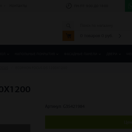
и
Контакты
ПН-ПТ:
9:00 ДО 18:00
0
товаров
0
руб.
ПОЛ
НАПОЛЬНЫЕ ПОКРЫТИЯ
ФАСАДНЫЕ ПАНЕЛИ
ДВЕРИ
МЕ
OCUS
ECOPHON FOCUS DS 1200X1200
0X1200
Артикул: G35421984
Цен