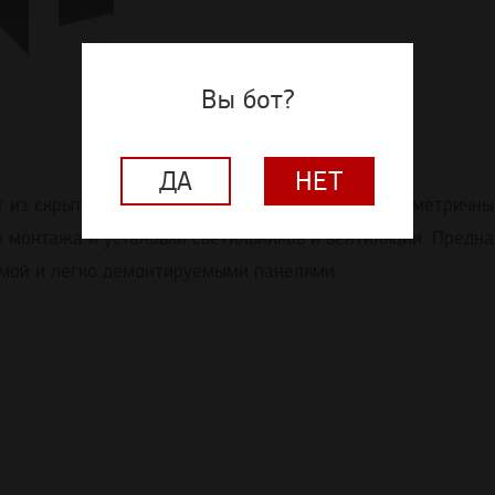
Вы бот?
ДА
НЕТ
ит из скрытой подвесной системы и панелей с симметрич
ю монтажа и установки светильников и вентиляции. Предн
емой и легко демонтируемыми панелями.