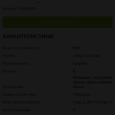
Артикул: G35584061
Цена по запросу
ХАРАКТЕРИСТИКИ
Класс огнестойкости
КМ1
Размер
2700х1200 мм
Производитель
Ecophon
Кромка
А
Медицина, образование
другие сферы применен
Назначение
офисы
Подвесная система
Открытая
Класс влагостойкости
Class C, RH 95% при 30
Штук в упаковке
4