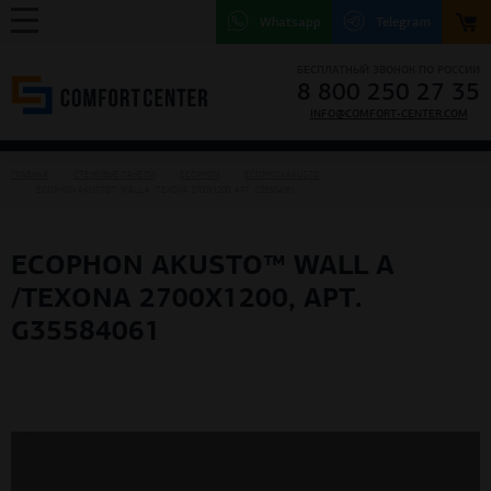
Whatsapp
Telegram
БЕСПЛАТНЫЙ ЗВОНОК ПО РОССИИ
8 800 250 27 35
INFO@COMFORT-CENTER.COM
ГЛАВНАЯ
СТЕНОВЫЕ ПАНЕЛИ
ECOPHON
ECOPHON AKUSTO
ECOPHON AKUSTO™ WALL A /TEXONA 2700X1200, АРТ. G35584061
ECOPHON AKUSTO™ WALL A
/TEXONA 2700X1200, АРТ.
G35584061