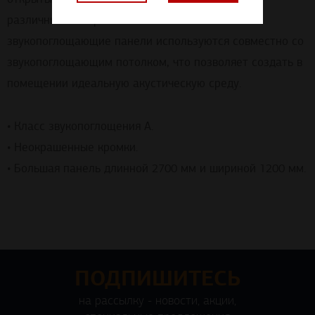
различными покрытиями. Эти настенные
звукопоглощающие панели используются совместно со
звукопоглощающим потолком, что позволяет создать в
помещении идеальную акустическую среду.
• Класс звукопоглощения A.
• Неокрашенные кромки.
• Большая панель длинной 2700 мм и шириной 1200 мм.
ПОДПИШИТЕСЬ
на рассылку - новости, акции,