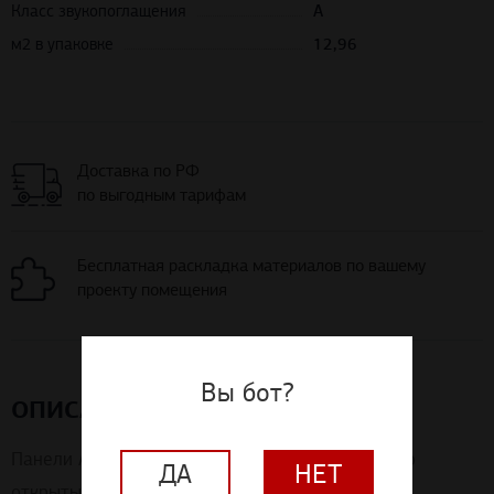
Класс звукопоглащения
А
м2 в упаковке
12,96
Доставка по РФ
по выгодным тарифам
Бесплатная раскладка материалов по вашему
проекту помещения
Вы бот?
ОПИСАНИЕ
Панели Akusto™ Wall A монтируются с помощью
ДА
НЕТ
открытых профилей. Имеются модификации с