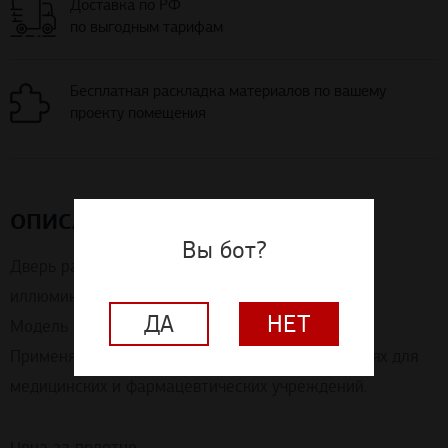
Доставка по РФ
по выгодным тарифам
Бесплатная раскладка материалов по вашему
проекту помещения
ОПИСАНИЕ
Вы бот?
Дверь распашная для чистых помещений с
иллюминатором однопольная.
ДА
НЕТ
Модель CR-ПДО.Ф
Применяется для установки в чистых помещениях для
медицинских и фармацевтических учреждений.
Цена за полотно