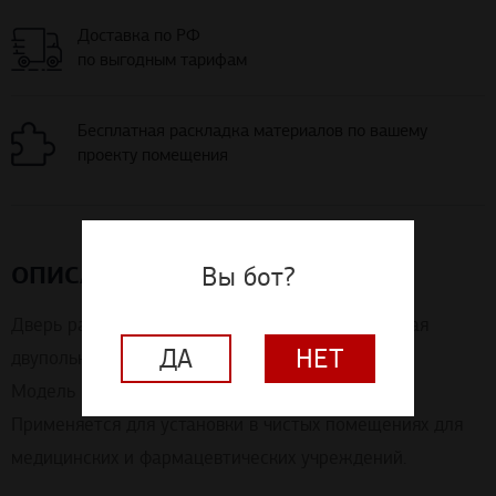
Доставка по РФ
по выгодным тарифам
Бесплатная раскладка материалов по вашему
проекту помещения
Вы бот?
ОПИСАНИЕ
Дверь раздвижная для чистых помещений, глухая
ДА
НЕТ
двупольная.
Модель CR-ПДГ 101.
Применяется для установки в чистых помещениях для
медицинских и фармацевтических учреждений.