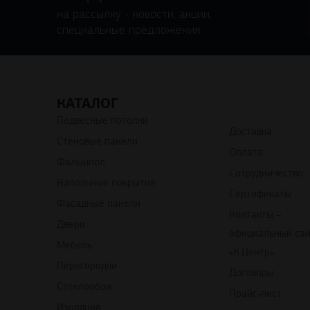
на рассылку - новости, акции,
специальные предложения
КАТАЛОГ
Подвесные потолки
Доставка
Стеновые панели
Оплата
Фальшпол
Сотрудничество
Напольные покрытия
Сертификаты
Фасадные панели
Контакты –
Двери
официальный са
Мебель
«К.Центр»
Перегородки
Договоры
Стеклообои
Прайс-лист
Изоляция