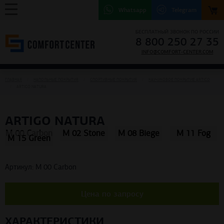
Whatsapp
Telegram
БЕСПЛАТНЫЙ ЗВОНОК ПО РОССИИ
8 800 250 27 35
INFO@COMFORT-CENTER.COM
ГЛАВНАЯ
НАПОЛЬНЫЕ ПОКРЫТИЯ
СПОРТИВНЫЕ ПОКРЫТИЯ
КАУЧУКОВОЕ ПОКРЫТИЕ ARTIGO
ARTIGO NATURA
ARTIGO NATURA
M 00 Carbon
M 02 Stone
M 08 Biege
M 11 Fog
M 15 Green
Артикул: M 00 Carbon
Цена по запросу
ХАРАКТЕРИСТИКИ