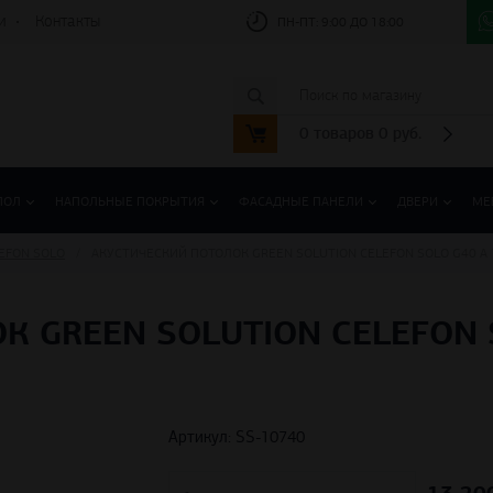
и
Контакты
ПН-ПТ:
9:00 ДО 18:00
0
товаров
0
руб.
ПОЛ
НАПОЛЬНЫЕ ПОКРЫТИЯ
ФАСАДНЫЕ ПАНЕЛИ
ДВЕРИ
МЕ
EFON SOLO
АКУСТИЧЕСКИЙ ПОТОЛОК GREEN SOLUTION CELEFON SOLO G40 A
 GREEN SOLUTION CELEFON 
Артикул: SS-10740