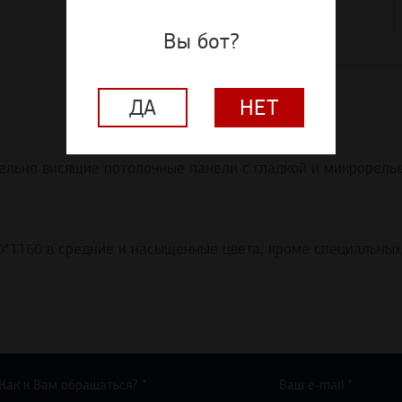
Доставка по РФ
по выгодным тарифам
Вы бот?
ДА
НЕТ
тдельно висящие потолочные панели с гладкой и микрорель
*1160 в средние и насыщенные цвета, кроме специальных
Как к Вам обращаться? *
Ваш e-mail *