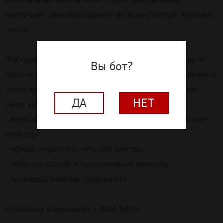
наилучшее звукопоглощение во всем спектре звуковых
частот.
Эти панели позволяют повысить разборчивость речи
Вы бот?
или снизить уровень вредного шума в самых сложных (с
точки зрения архитектурной акустики) помещениях,
ДА
НЕТ
таких как:
- классные комнаты, лекционные залы, музыкальные
комнаты
- офисы открытого типа, call-центры
- залы заседаний и переговорные комнаты
- производственные помещения
Возможна комбинация с ARIA BASS.